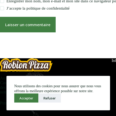
Enregistrer mon nom, mon e-mail et mon site dans ce navigateur 
J’accepte la
politique de confidentialité
Laisser un commentaire
In
Au coeur du village de robion à quelques minutes de
Cavaillon, notre pizzeria Robion Pizza vous propose
Nous utilisons des cookies pour nous assurer que nous vous
des pizzas gourmandes pour ravir vos papilles ! Toutes
offrons la meilleure expérience possible sur notre site.
notre équipe vous accueille avec le sourire.
Accepter
Refuser
Pizza en livraison ou à emporter !