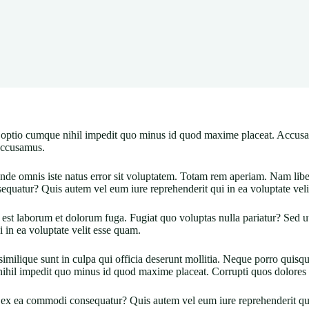
i optio cumque nihil impedit quo minus id quod maxime placeat. Accus
 accusamus.
is unde omnis iste natus error sit voluptatem. Totam rem aperiam. Nam li
quatur? Quis autem vel eum iure reprehenderit qui in ea voluptate veli
st laborum et dolorum fuga. Fugiat quo voluptas nulla pariatur? Sed ut p
in ea voluptate velit esse quam.
similique sunt in culpa qui officia deserunt mollitia. Neque porro quisq
nihil impedit quo minus id quod maxime placeat. Corrupti quos dolores e
d ex ea commodi consequatur? Quis autem vel eum iure reprehenderit qui 