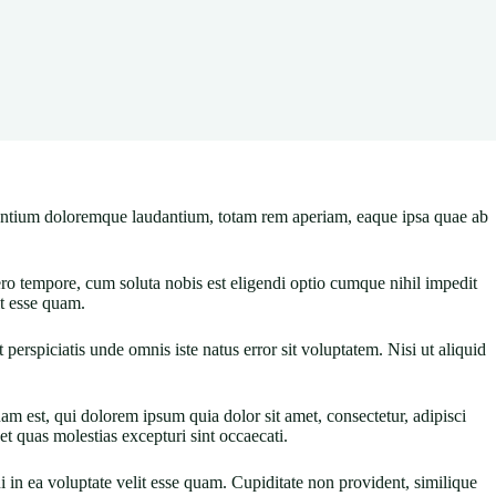
antium doloremque laudantium, totam rem aperiam, eaque ipsa quae ab
bero tempore, cum soluta nobis est eligendi optio cumque nihil impedit
t esse quam.
erspiciatis unde omnis iste natus error sit voluptatem. Nisi ut aliquid
uam est, qui dolorem ipsum quia dolor sit amet, consectetur, adipisci
t quas molestias excepturi sint occaecati.
in ea voluptate velit esse quam. Cupiditate non provident, similique