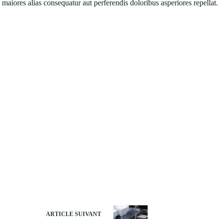
bus maiores alias consequatur aut perferendis doloribus asperiores repell
ARTICLE
SUIVANT